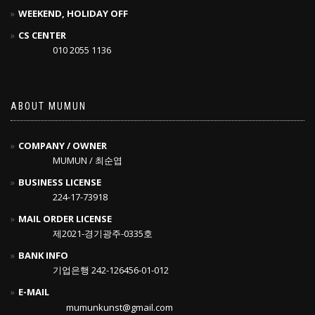
WEEKEND, HOLIDAY OFF
CS CENTER
010 2055 1136
ABOUT MUMUN
COMPANY / OWNER
MUMUN / 최순엽
BUSINESS LICENSE
224-17-73918
MAIL ORDER LICENSE
제2021-경기광주-0335호
BANK INFO
기업은행 242-126456-01-012
E-MAIL
mumunkunst@gmail.com