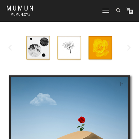
MUMUN
토
0
MUMUN.XYZ
글
내
비
게
이
션