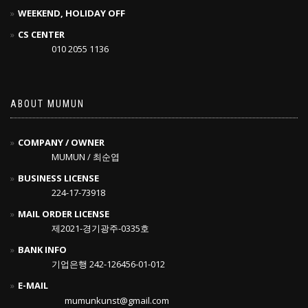
WEEKEND, HOLIDAY OFF
CS CENTER
010 2055 1136
ABOUT MUMUN
COMPANY / OWNER
MUMUN / 최순엽
BUSINESS LICENSE
224-17-73918
MAIL ORDER LICENSE
제2021-경기광주-0335호
BANK INFO
기업은행 242-126456-01-012
E-MAIL
mumunkunst@gmail.com