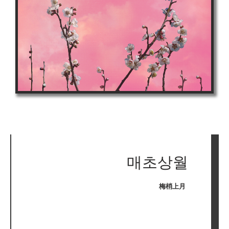
매초상월
梅梢上月