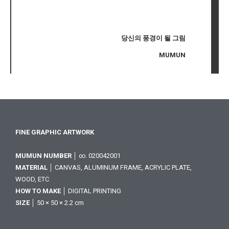
당신의 풍경이 될 그림
MUMUN
FINE GRAPHIC ARTWORK
MUMUN NUMBER
│ ∞. 020042001
MATERIAL
│ CANVAS, ALUMINUM FRAME, ACRYLIC PLATE,
WOOD, ETC
HOW TO MAKE
│ DIGITAL PRINTING
SIZE
│ 50 × 50 × 2.2 cm