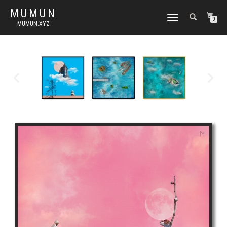
MUMUN
토
0
MUMUN.XYZ
글
내
비
게
이
션