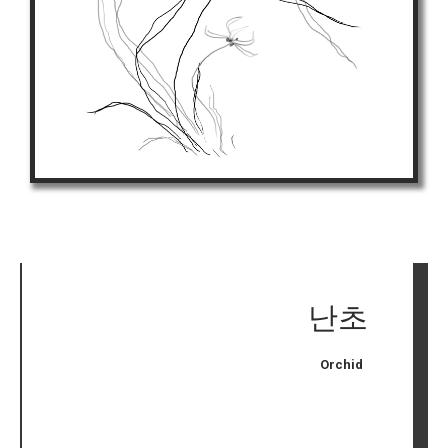
난초
Orchid