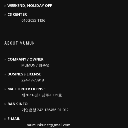
WEEKEND, HOLIDAY OFF
CS CENTER
010 2055 1136
ABOUT MUMUN
COMPANY / OWNER
MUMUN / 최순엽
BUSINESS LICENSE
224-17-73918
MAIL ORDER LICENSE
제2021-경기광주-0335호
BANK INFO
기업은행 242-126456-01-012
E-MAIL
mumunkunst@gmail.com