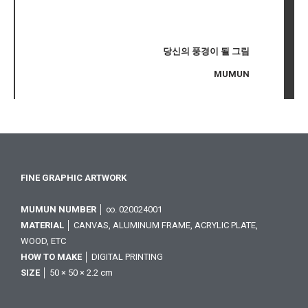
당신의 풍경이 될 그림
MUMUN
FINE GRAPHIC ARTWORK
MUMUN NUMBER
│ ∞. 020024001
MATERIAL
│ CANVAS, ALUMINUM FRAME, ACRYLIC PLATE,
WOOD, ETC
HOW TO MAKE
│ DIGITAL PRINTING
SIZE
│ 50 × 50 × 2.2 cm