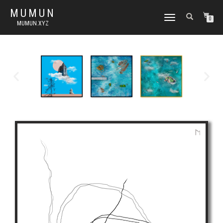
MUMUN
토
0
MUMUN.XYZ
글
내
비
게
이
션