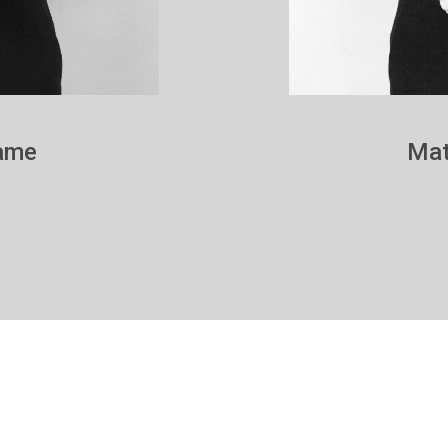
rame
Mat