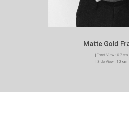
Matte Gold F
| Front View : 0.7 cm
| Side View : 1.2 cm