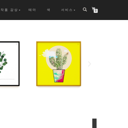
작품 감상
테마
색
서비스
0