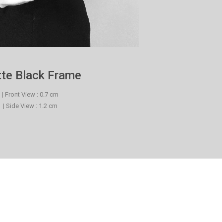
te Black Frame
| Front View : 0.7 cm
| Side View : 1.2 cm