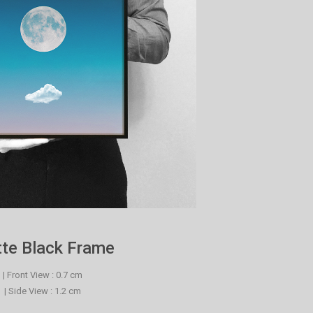
te Black Frame
| Front View : 0.7 cm
| Side View : 1.2 cm