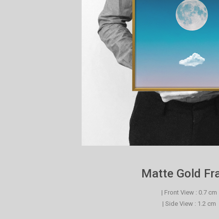
Matte Gold F
| Front View : 0.7 cm
| Side View : 1.2 cm