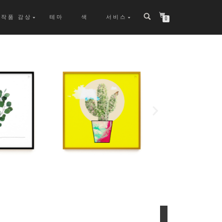
작품 감상
테마
색
서비스
0