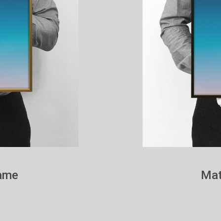
rame
Mat