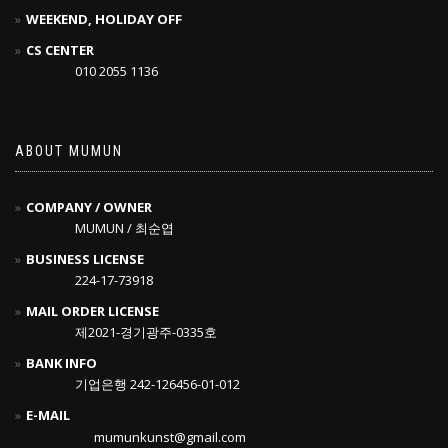
WEEKEND, HOLIDAY OFF
CS CENTER
010 2055 1136
ABOUT MUMUN
COMPANY / OWNER
MUMUN / 최순엽
BUSINESS LICENSE
224-17-73918
MAIL ORDER LICENSE
제2021-경기광주-0335호
BANK INFO
기업은행 242-126456-01-012
E-MAIL
mumunkunst@gmail.com