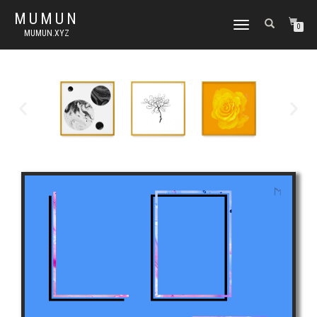
MUMUN
토
0
MUMUN.XYZ
글
내
비
게
이
션