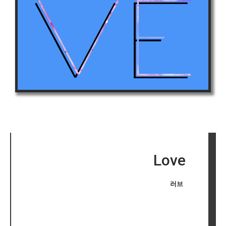
Love
러브