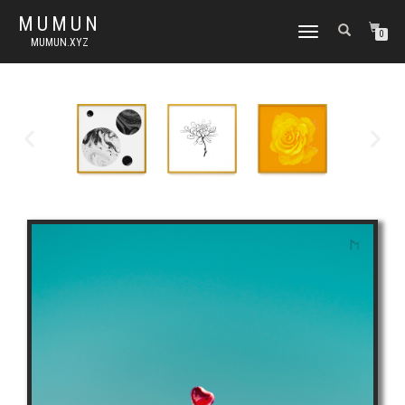
MUMUN
토
0
MUMUN.XYZ
글
내
비
게
이
션