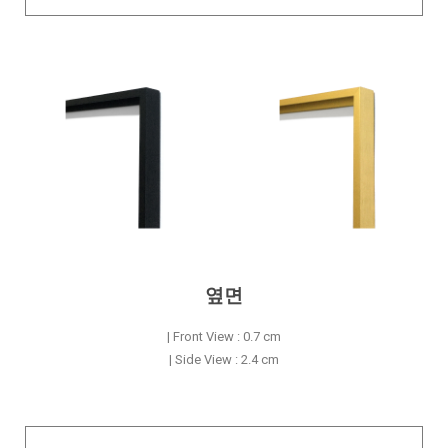
옆면
| Front View : 0.7 cm
| Side View : 2.4 cm