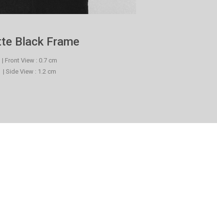
te Black Frame
| Front View : 0.7 cm
| Side View : 1.2 cm