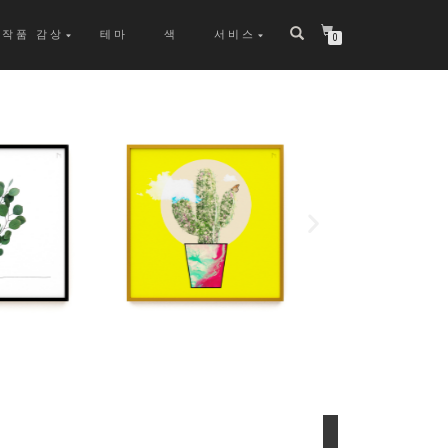
작품 감상
테마
색
서비스
0