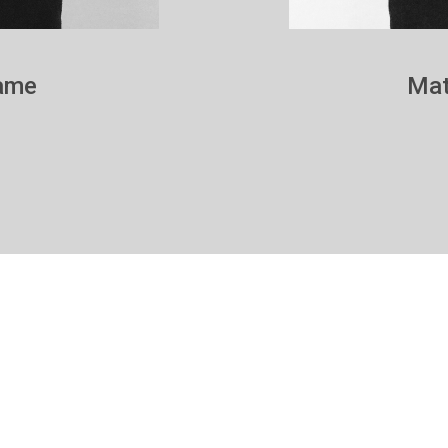
rame
Mat