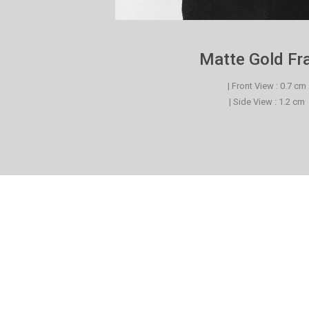
Matte Gold F
| Front View : 0.7 cm
| Side View : 1.2 cm