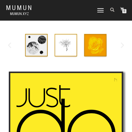
MUMUN
토
0
MUMUN.XYZ
글
내
비
게
이
션