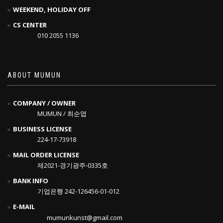
WEEKEND, HOLIDAY OFF
CS CENTER
010 2055 1136
ABOUT MUMUN
COMPANY / OWNER
MUMUN / 최순엽
BUSINESS LICENSE
224-17-73918
MAIL ORDER LICENSE
제2021-경기광주-0335호
BANK INFO
기업은행 242-126456-01-012
E-MAIL
mumunkunst@gmail.com