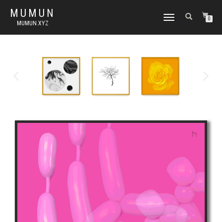
MUMUN
토
0
MUMUN.XYZ
글
내
비
게
이
션