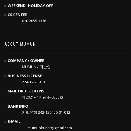
WEEKEND, HOLIDAY OFF
CS CENTER
010 2055 1136
ABOUT MUMUN
COMPANY / OWNER
MUMUN / 최순엽
BUSINESS LICENSE
224-17-73918
MAIL ORDER LICENSE
제2021-경기광주-0335호
BANK INFO
기업은행 242-126456-01-012
E-MAIL
mumunkunst@gmail.com