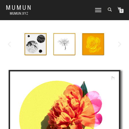
MUMUN
토
0
MUMUN.XYZ
글
내
비
게
이
션