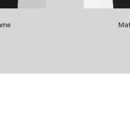
rame
Mat