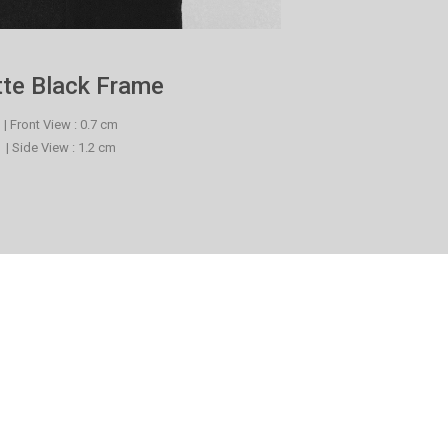
te Black Frame
| Front View : 0.7 cm
| Side View : 1.2 cm