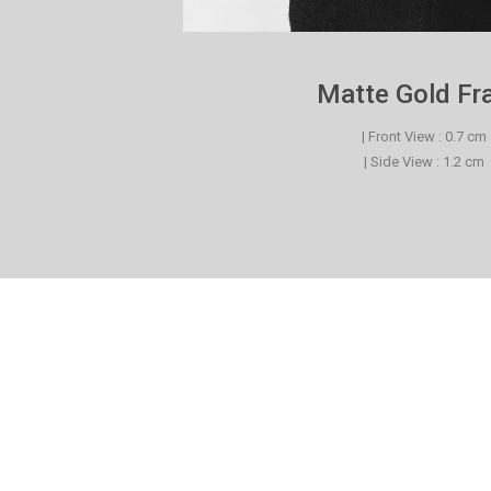
Matte Gold F
| Front View : 0.7 cm
| Side View : 1.2 cm