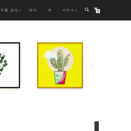
작품 감상
테마
색
서비스
0