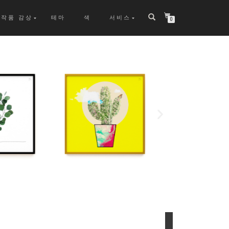
작품 감상
테마
색
서비스
0