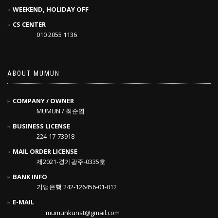
WEEKEND, HOLIDAY OFF
CS CENTER
010 2055 1136
ABOUT MUMUN
COMPANY / OWNER
MUMUN / 최순엽
BUSINESS LICENSE
224-17-73918
MAIL ORDER LICENSE
제2021-경기광주-0335호
BANK INFO
기업은행 242-126456-01-012
E-MAIL
mumunkunst@gmail.com