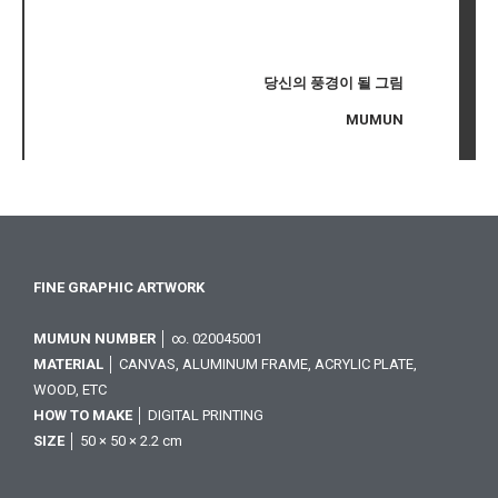
당신의 풍경이 될 그림
MUMUN
FINE GRAPHIC ARTWORK
MUMUN NUMBER
│ ∞. 020045001
MATERIAL
│ CANVAS, ALUMINUM FRAME, ACRYLIC PLATE,
WOOD, ETC
HOW TO MAKE
│ DIGITAL PRINTING
SIZE
│ 50 × 50 × 2.2 cm