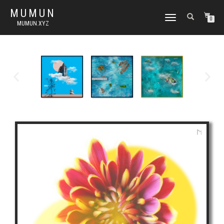
MUMUN
토
0
MUMUN.XYZ
글
내
비
게
이
션