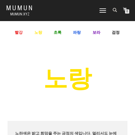
MUMUN
토
0
MUMUN.XYZ
글
내
비
빨강
노랑
초록
파랑
보라
검정
게
이
션
노랑
노란색은 밝고 희망을 주는 긍정의 색입니다. 멀리서도 눈에