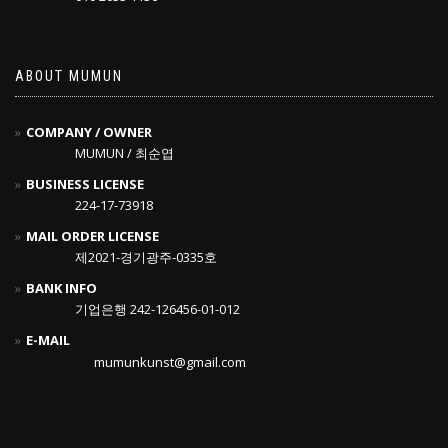
ABOUT MUMUN
COMPANY / OWNER
MUMUN / 최순엽
BUSINESS LICENSE
224-17-73918
MAIL ORDER LICENSE
제2021-경기광주-0335호
BANK INFO
기업은행 242-126456-01-012
E-MAIL
mumunkunst@gmail.com