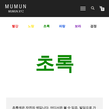
MUMUN
토
0
MUMUN.XYZ
글
내
비
빨강
노랑
초록
파랑
보라
검정
게
이
션
초록
초록색은 자연의 색입니다. 어디서든 볼 수 있죠. 빌딩으로 가