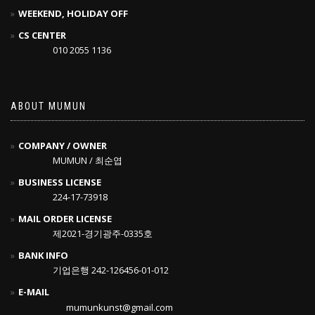
WEEKEND, HOLIDAY OFF
CS CENTER
010 2055 1136
ABOUT MUMUN
COMPANY / OWNER
MUMUN / 최순엽
BUSINESS LICENSE
224-17-73918
MAIL ORDER LICENSE
제2021-경기광주-0335호
BANK INFO
기업은행 242-126456-01-012
E-MAIL
mumunkunst@gmail.com