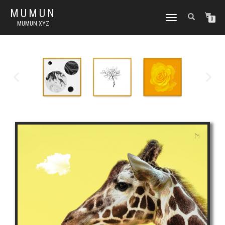
MUMUN
토
0
MUMUN.XYZ
글
내
비
게
이
션