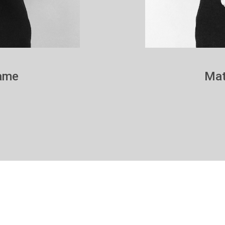
rame
Mat