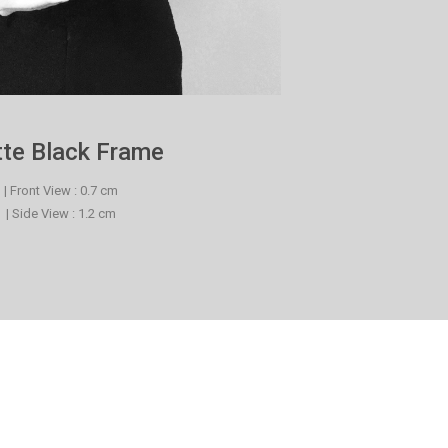
te Black Frame
| Front View : 0.7 cm
| Side View : 1.2 cm