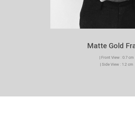
Matte Gold F
| Front View : 0.7 cm
| Side View : 1.2 cm