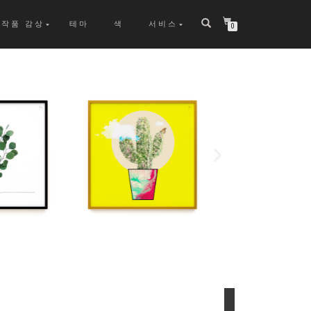
작품 감상
테마
색
서비스
0