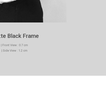
te Black Frame
| Front View : 0.7 cm
| Side View : 1.2 cm