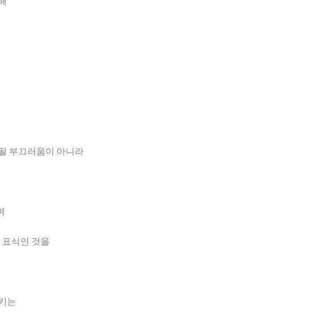
해
 될 부끄러움이 아니라
며
진 표식인 것을
지키는