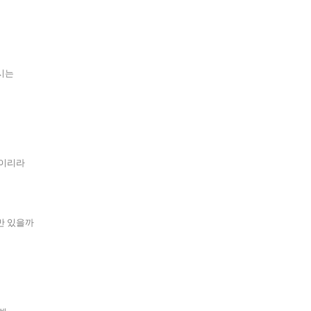
시는
것이리라
만 있을까