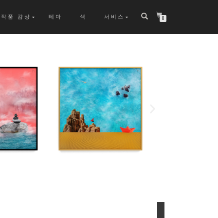
작품 감상
테마
색
서비스
0