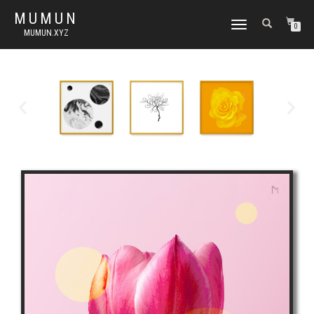
MUMUN
토
0
MUMUN.XYZ
글
내
비
게
이
션