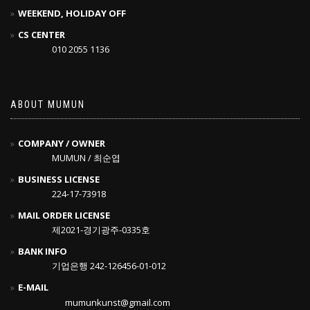
WEEKEND, HOLIDAY OFF
CS CENTER
010 2055 1136
ABOUT MUMUN
COMPANY / OWNER
MUMUN / 최순엽
BUSINESS LICENSE
224-17-73918
MAIL ORDER LICENSE
제2021-경기광주-0335호
BANK INFO
기업은행 242-126456-01-012
E-MAIL
mumunkunst@gmail.com