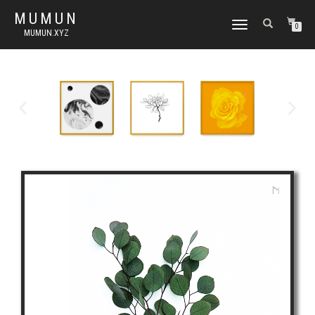
MUMUN
토
0
MUMUN.XYZ
글
내
비
게
이
션