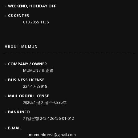
WEEKEND, HOLIDAY OFF
CS CENTER
010 2055 1136
ABOUT MUMUN
COMPANY / OWNER
MUMUN / 최순엽
BUSINESS LICENSE
224-17-73918
MAIL ORDER LICENSE
제2021-경기광주-0335호
BANK INFO
기업은행 242-126456-01-012
E-MAIL
mumunkunst@gmail.com