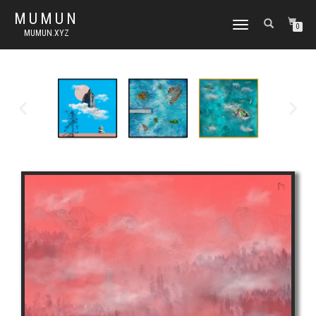
MUMUN
토
0
MUMUN.XYZ
글
내
비
게
이
션