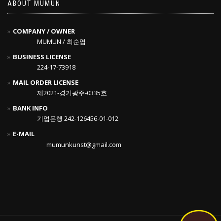
ABOUT MUMUN
COMPANY / OWNER
MUMUN / 최순엽
BUSINESS LICENSE
224-17-73918
MAIL ORDER LICENSE
제2021-경기광주-0335호
BANK INFO
기업은행 242-126456-01-012
E-MAIL
mumunkunst@gmail.com