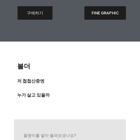
구매하기
FINE GRAPHIC
볼더
저 첩첩산중엔
누가 살고 있을까
돌멩이를 쌓아 올려보셨나요?