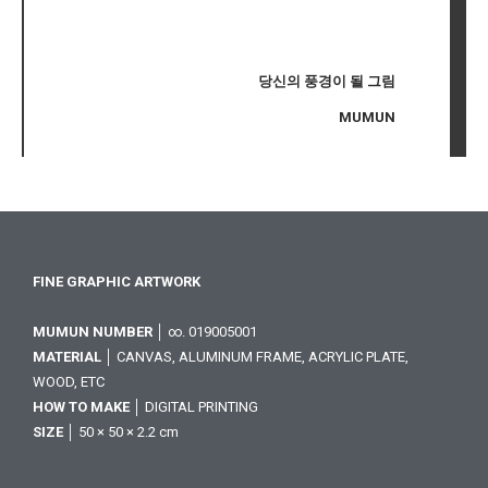
당신의 풍경이 될 그림
MUMUN
FINE GRAPHIC ARTWORK
MUMUN NUMBER
│ ∞. 019005001
MATERIAL
│ CANVAS, ALUMINUM FRAME, ACRYLIC PLATE,
WOOD, ETC
HOW TO MAKE
│ DIGITAL PRINTING
SIZE
│ 50 × 50 × 2.2 cm