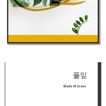
풀잎
Blade Of Grass