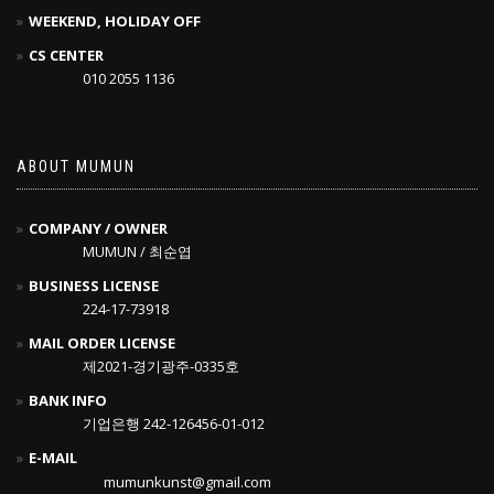
WEEKEND, HOLIDAY OFF
CS CENTER
010 2055 1136
ABOUT MUMUN
COMPANY / OWNER
MUMUN / 최순엽
BUSINESS LICENSE
224-17-73918
MAIL ORDER LICENSE
제2021-경기광주-0335호
BANK INFO
기업은행 242-126456-01-012
E-MAIL
mumunkunst@gmail.com