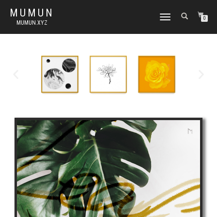
MUMUN
토
0
MUMUN.XYZ
글
내
비
게
이
션