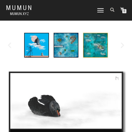
MUMUN
토
0
MUMUN.XYZ
글
내
비
게
이
션