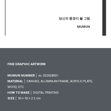
당신의 풍경이 될 그림
MUMUN
FINE GRAPHIC ARTWORK
MUMUN NUMBER
│ ∞. 020028001
MATERIAL
│ CANVAS, ALUMINUM FRAME, ACRYLIC PLATE,
WOOD, ETC
HOW TO MAKE
│ DIGITAL PRINTING
SIZE
│ 50 × 50 × 2.2 cm