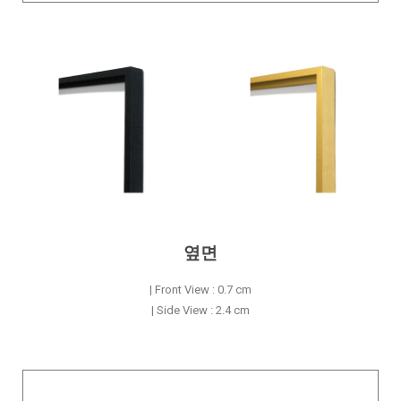
옆면
| Front View : 0.7 cm
| Side View : 2.4 cm