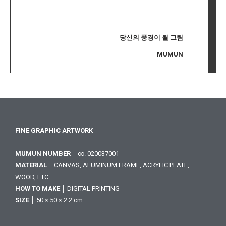
당신의 풍경이 될 그림
MUMUN
FINE GRAPHIC ARTWORK
MUMUN NUMBER
│ ∞. 020037001
MATERIAL
│ CANVAS, ALUMINUM FRAME, ACRYLIC PLATE,
WOOD, ETC
HOW TO MAKE
│ DIGITAL PRINTING
SIZE
│ 50 × 50 × 2.2 cm