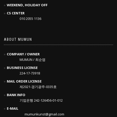
WEEKEND, HOLIDAY OFF
CS CENTER
010 2055 1136
ABOUT MUMUN
COMPANY / OWNER
MUMUN / 최순엽
BUSINESS LICENSE
224-17-73918
MAIL ORDER LICENSE
제2021-경기광주-0335호
BANK INFO
기업은행 242-126456-01-012
E-MAIL
mumunkunst@gmail.com