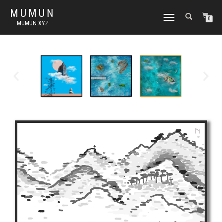
MUMUN
토
0
MUMUN.XYZ
글
내
비
게
이
션