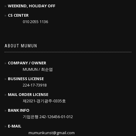
WEEKEND, HOLIDAY OFF
CS CENTER
010 2055 1136
ABOUT MUMUN
COMPANY / OWNER
MUMUN / 최순엽
BUSINESS LICENSE
224-17-73918
MAIL ORDER LICENSE
제2021-경기광주-0335호
BANK INFO
기업은행 242-126456-01-012
E-MAIL
mumunkunst@gmail.com