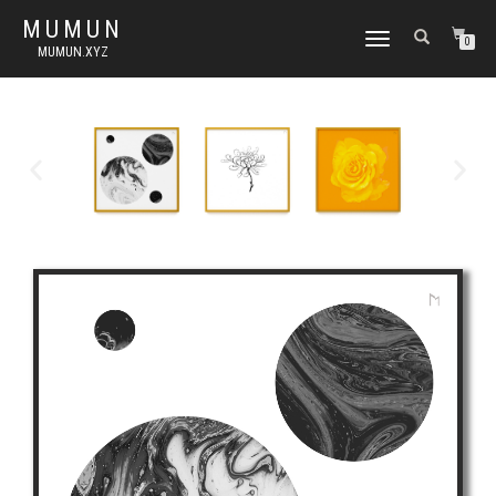
MUMUN
토
0
MUMUN.XYZ
글
내
비
게
이
션