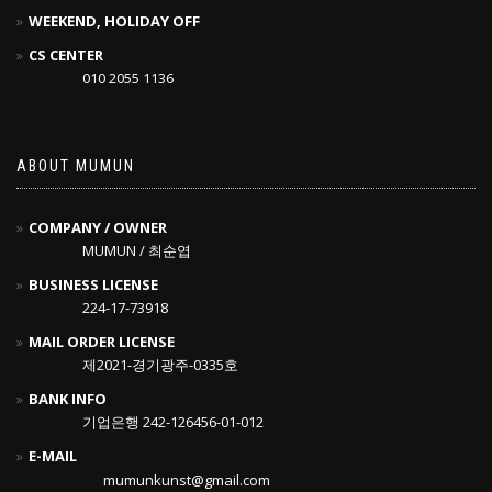
WEEKEND, HOLIDAY OFF
CS CENTER
010 2055 1136
ABOUT MUMUN
COMPANY / OWNER
MUMUN / 최순엽
BUSINESS LICENSE
224-17-73918
MAIL ORDER LICENSE
제2021-경기광주-0335호
BANK INFO
기업은행 242-126456-01-012
E-MAIL
mumunkunst@gmail.com