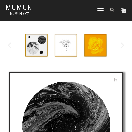
MUMUN
토
0
MUMUN.XYZ
글
내
비
게
이
션