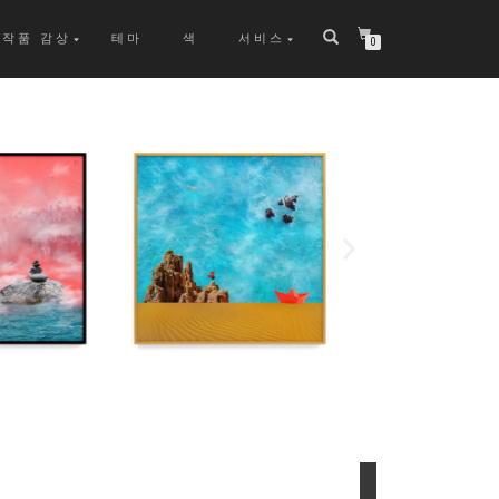
작품 감상
테마
색
서비스
0