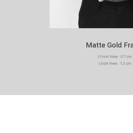
Matte Gold F
| Front View : 0.7 cm
| Side View : 1.2 cm