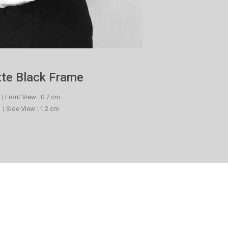
te Black Frame
| Front View : 0.7 cm
| Side View : 1.2 cm