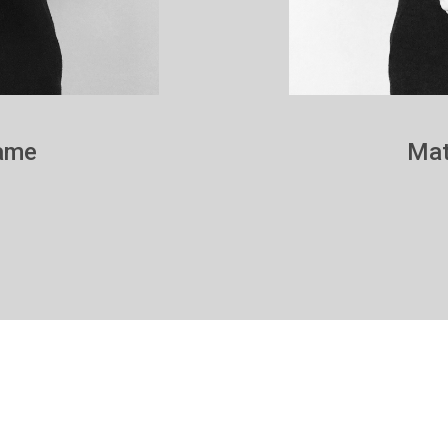
rame
Mat