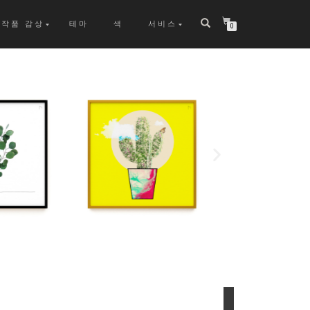
작품 감상
테마
색
서비스
0