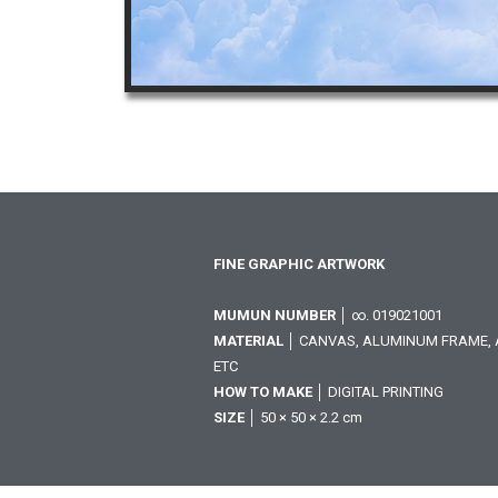
FINE GRAPHIC ARTWORK
MUMUN NUMBER
│ ∞. 019021001
MATERIAL
│ CANVAS, ALUMINUM FRAME, A
ETC
HOW TO MAKE
│ DIGITAL PRINTING
SIZE
│ 50 × 50 × 2.2 cm