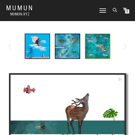
MUMUN
토
0
MUMUN.XYZ
글
내
비
게
이
션