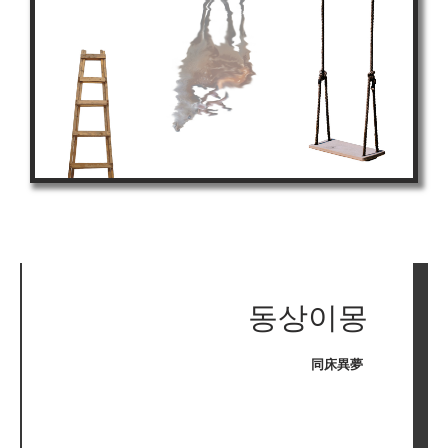
동상이몽
同床異夢