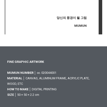
당신의 풍경이 될 그림
MUMUN
FINE GRAPHIC ARTWORK
MUMUN NUMBER
│ ∞. 020044001
MATERIAL
│ CANVAS, ALUMINUM FRAME, ACRYLIC PLATE,
WOOD, ETC
HOW TO MAKE
│ DIGITAL PRINTING
SIZE
│ 50 × 50 × 2.2 cm