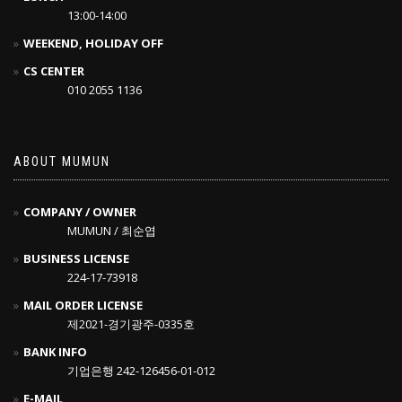
13:00-14:00
WEEKEND, HOLIDAY OFF
CS CENTER
010 2055 1136
ABOUT MUMUN
COMPANY / OWNER
MUMUN / 최순엽
BUSINESS LICENSE
224-17-73918
MAIL ORDER LICENSE
제2021-경기광주-0335호
BANK INFO
기업은행 242-126456-01-012
E-MAIL